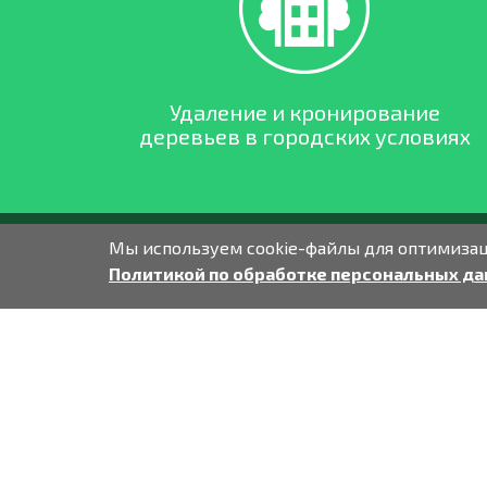
Удаление и кронирование
деревьев в городских условиях
Мы используем cookie-файлы для оптимизаци
Политикой по обработке персональных д
кронир
Наша организация занимается спилом и кро
производит спил аварийных сучьев деревьев 
Коллектив рабочих компании ООО «Крона», 