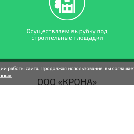
Осуществляем вырубку под
строительные площадки
и работы сайта. Продолжая использование, вы соглашае
анных
.
ООО «КРОНА»
ование и спил аварийных д
нированием деревьев в городских условиях, осуществляе
на участке с последующим вывозом. Работаем на рынке Т
выполняющий функции по удалению и кронированию дере