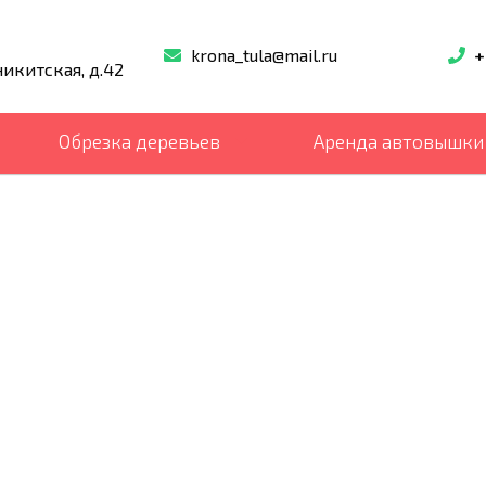
krona_tula@mail.ru
+
никитская, д.42
Обрезка деревьев
Аренда автовышки