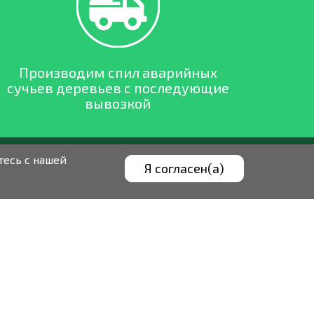
Производим спил аварийных
сучьев деревьев с последующие
вывозкой
тесь с нашей
Я согласен(а)
еревьев
т вырубку под строительные площадки,
улы с 2007 года.
вьев имеет опыт работы в данном